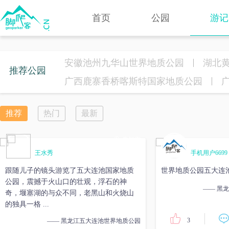
首页
公园
游记
安徽池州九华山世界地质公园
湖北
推荐公园
广西鹿寨香桥喀斯特国家地质公园
推荐
热门
最新
未知市
王水秀
手机用户6699
跟随儿子的镜头游览了五大连池国家地质
世界地质公园五大连
公园，震撼于火山口的壮观，浮石的神
—— 黑
奇，堰塞湖的与众不同，老黑山和火烧山
的独具一格 ...
3
—— 黑龙江五大连池世界地质公园