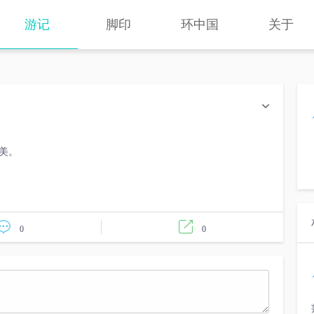
游记
脚印
环中国
关于
美。
0
0